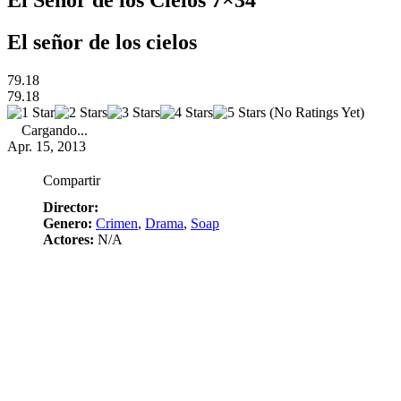
El Señor de los Cielos 7×34
El señor de los cielos
79.18
79.18
(No Ratings Yet)
Cargando...
Apr. 15, 2013
Compartir
Director:
Genero:
Crimen
,
Drama
,
Soap
Actores:
N/A