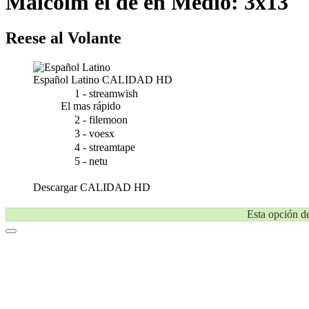
Malcolm el de en Medio: 3x13
Reese al Volante
Español Latino
CALIDAD HD
1 - streamwish
El mas rápido
2 - filemoon
3 - voesx
4 - streamtape
5 - netu
Descargar
CALIDAD HD
Esta opción de