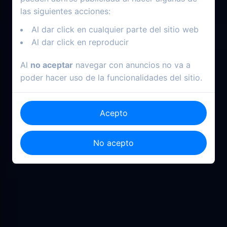
las siguientes acciones:
Al dar click en cualquier parte del sitio web
Al dar click en reproducir
Al
no aceptar
navegar con anuncios no va a
poder hacer uso de la funcionalidades del sitio.
Acepto
No acepto