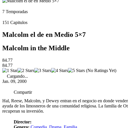
7
Temporadas
151
Capitulos
Malcolm el de en Medio 5×7
Malcolm in the Middle
84.77
84.77
(No Ratings Yet)
Cargando...
Jan. 09, 2000
Compartir
Hal, Reese, Malcolm, y Dewey entran en el negocio en donde venden árb
ayuda de los limosneros de una comunidad religiosa. La familia de Otto
recuperan su inversión.
Director:
Genero:
Comedia
,
Drama
,
Familia