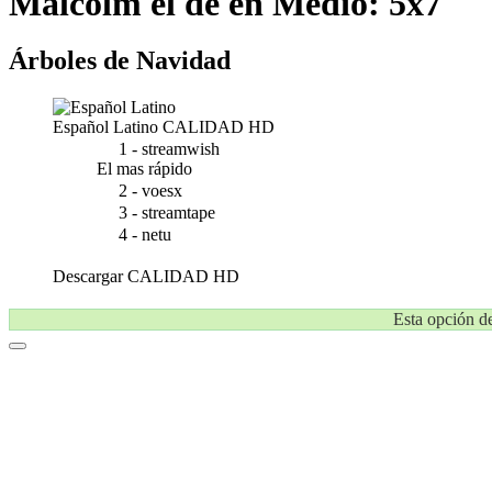
Malcolm el de en Medio: 5x7
Árboles de Navidad
Español Latino
CALIDAD HD
1 - streamwish
El mas rápido
2 - voesx
3 - streamtape
4 - netu
Descargar
CALIDAD HD
Esta opción de