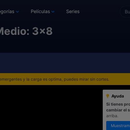
gorías
Películas
Series
Medio: 3x8
mergentes y la carga es optima, puedes mirar sin cortes.
Ayuda
Si tienes pr
cambiar el 
arriba.
Muestram