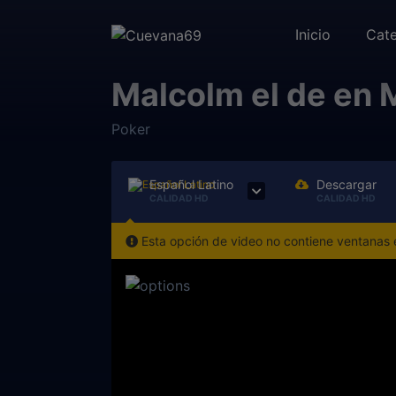
Inicio
Cate
Malcolm el de en 
Poker
Español Latino
Descargar
CALIDAD HD
CALIDAD HD
Esta opción de video no contiene ventanas e