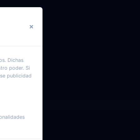
os. Dichas
tro poder. Si
se publicidad
onalidades