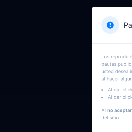
Pa
Los reproduct
pautas public
usted desea i
al hacer algu
Al dar clic
Al dar clic
Al
no aceptar
del sitio.