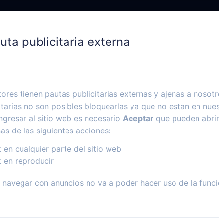
uta publicitaria externa
ores tienen pautas publicitarias externas y ajenas a nosotr
itarias no son posibles bloquearlas ya que no estan en nues
ngresar al sitio web es necesario
Aceptar
que pueden abrir
nas de las siguientes acciones:
k en cualquier parte del sitio web
k en reproducir
navegar con anuncios no va a poder hacer uso de la funci