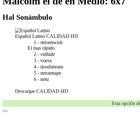
Malcolm el de en Medio: 6x7
Hal Sonámbulo
Español Latino
CALIDAD HD
1 - streamwish
El mas rápido
2 - vidhide
3 - voesx
4 - doodstream
5 - streamtape
6 - netu
Descargar
CALIDAD HD
Esta opción de