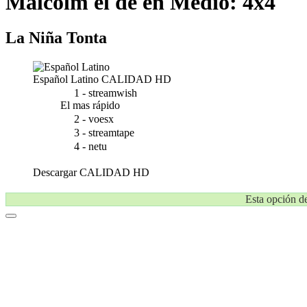
Malcolm el de en Medio: 4x4
La Niña Tonta
Español Latino
CALIDAD HD
1 - streamwish
El mas rápido
2 - voesx
3 - streamtape
4 - netu
Descargar
CALIDAD HD
Esta opción de