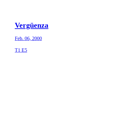
Vergüenza
Feb. 06, 2000
T1 E5