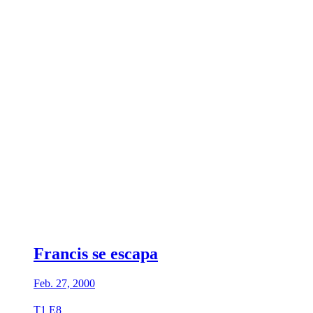
Francis se escapa
Feb. 27, 2000
T1 E8