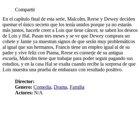
Compartir
En el capítulo final de esta serie, Malcolm, Reese y Dewey deciden
quemar el único secreto que los tenía unidos porque ya no estarán
más juntos, hacerle creer a Lois que tiene cáncer, se saben los deseos
de Lois y Hal. Pasan tres meses y se ve que Dewey comprara un
cohete y Jamie ya muestran signos de que serán muy problemáticos
al igual que sus hermanos, Francis tiene un empleo igual al de su
padre y vive feliz con Piama, Reese es conserje de su antigua
escuela, Malcolm tiene que trabajar para poder seguir pagando sus
estudios, y en la casa Hal se exalta cuando recibe la sorpresa de que
Lois muestra una prueba de embarazo con resultado positivo.
Director:
Genero:
Comedia
,
Drama
,
Familia
Actores:
N/A