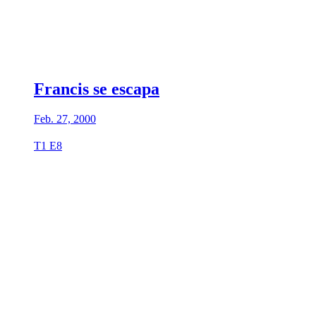
Francis se escapa
Feb. 27, 2000
T1 E8