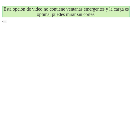
Esta opción de video no contiene ventanas emergentes y la carga es
optima, puedes mirar sin cortes.