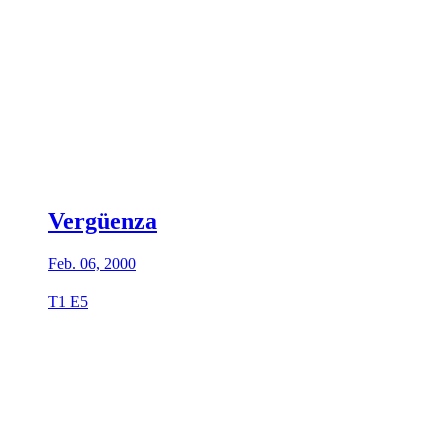
Vergüenza
Feb. 06, 2000
T1 E5