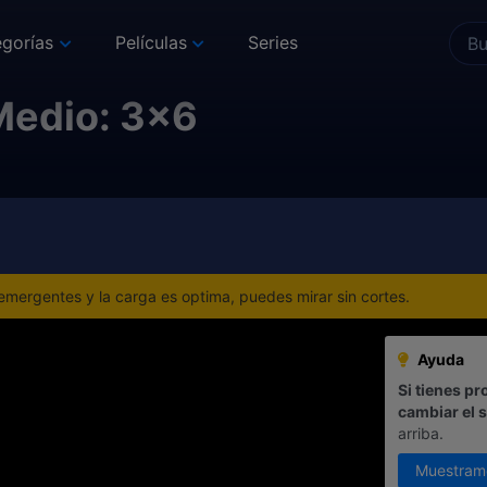
gorías
Películas
Series
Medio: 3x6
mergentes y la carga es optima, puedes mirar sin cortes.
Ayuda
Si tienes pr
cambiar el 
arriba.
Muestram