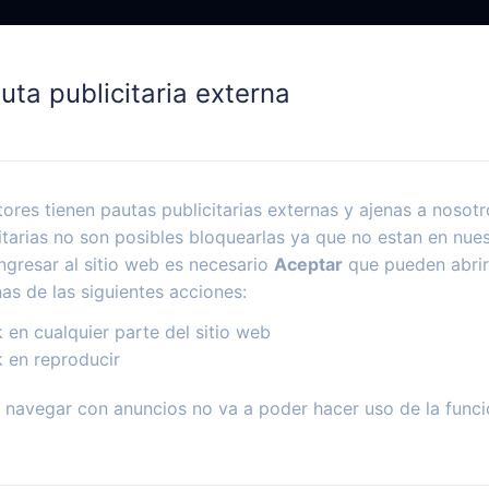
uta publicitaria externa
ores tienen pautas publicitarias externas y ajenas a nosotr
itarias no son posibles bloquearlas ya que no estan en nues
ngresar al sitio web es necesario
Aceptar
que pueden abrir
nas de las siguientes acciones:
k en cualquier parte del sitio web
k en reproducir
navegar con anuncios no va a poder hacer uso de la funci