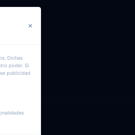
os. Dichas
tro poder. Si
se publicidad
onalidades