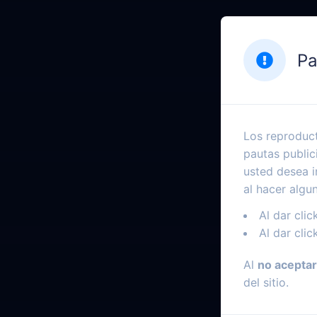
Pa
Los reproduct
pautas public
usted desea i
al hacer algu
Al dar clic
Al dar clic
Al
no aceptar
del sitio.