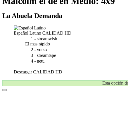
Malcolm el de en Medio: 4x9
La Abuela Demanda
Español Latino
CALIDAD HD
1 - streamwish
El mas rápido
2 - voesx
3 - streamtape
4 - netu
Descargar
CALIDAD HD
Esta opción de