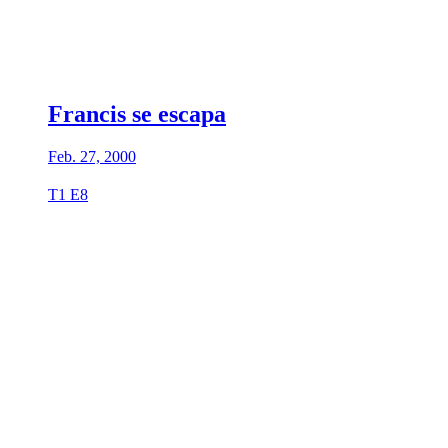
Francis se escapa
Feb. 27, 2000
T1 E8