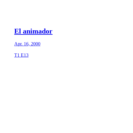
El animador
Apr. 16, 2000
T1 E13