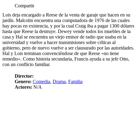
Compartir
Lois deja encargado a Reese de la venta de garaje que hacen en su
jardín. Malcolm encuentra una computadora de 1976 de las cuales
hay pocas en existencia, y por la cual Craig iba a pagar 1300 dólares
hasta que Reese la destruye. Dewey vende todos los muebles de la
casa y Hal se encuentra un viejo emisor de radio que usaba en la
universidad y vuelve a hacer transmisiones sobre críticas al
gobierno, pero de nuevo vuelve a ser clausurado por las autoridades.
Hal y Lois terminan convenciéndose de que Reese «no tiene
remedio». Como historia secundaria, Francis ayuda a su jefe Otto,
con un conflicto familiar.
Director:
Genero:
Comedia
,
Drama
,
Familia
Actores:
N/A