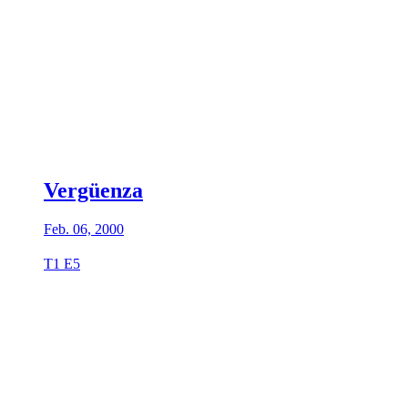
Vergüenza
Feb. 06, 2000
T1 E5