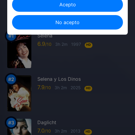
Acepto
TOP ESTRENOS
No acepto
Selena
6.9
3h 2m
1997
HD
Selena y Los Dinos
7.9
3h 2m
2025
HD
Daglicht
7.0
3h 2m
2013
HD