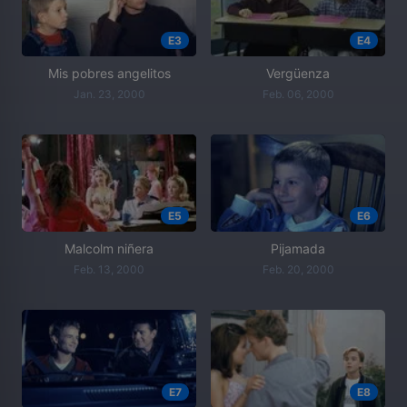
E3
E4
Mis pobres angelitos
Vergüenza
Jan. 23, 2000
Feb. 06, 2000
E5
E6
Malcolm niñera
Pijamada
Feb. 13, 2000
Feb. 20, 2000
E7
E8