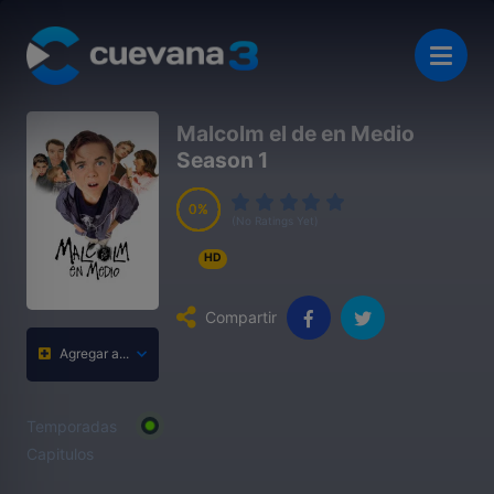
Malcolm el de en Medio
Season 1
0
0
0
0
(No Ratings Yet)
HD
Compartir
Agregar a...
Temporadas
Capitulos