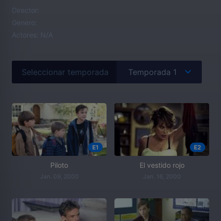
Director:
Genero:
Actores:
N/A
Seleccionar temporada
E1
E2
Piloto
El vestido rojo
Jan. 09, 2000
Jan. 16, 2000