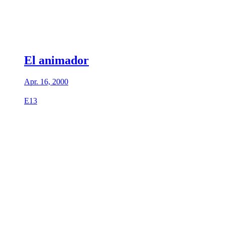
El animador
Apr. 16, 2000
E13