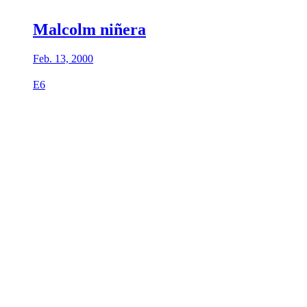
Malcolm niñera
Feb. 13, 2000
E6